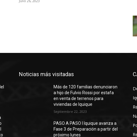
Julio 26, 2023
Noticias más visitadas
C
del
Más de 120 familias denunciaron
D
a hijo de Fulvio Rossi por estafa
Iq
en venta de terrenos para
viviendas de Iquique
R
Septiembre 22, 2023
N
a
o
PASO A PASO I Iquique avanza a
Po
l
Fase 3 de Preparación a partir del
Re
to
próximo lunes