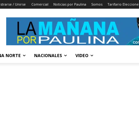
strarse / Unirse
Comercial
Noticias por Paulina
Somos
Tarifario Eleccione
A NORTE
NACIONALES
VIDEO