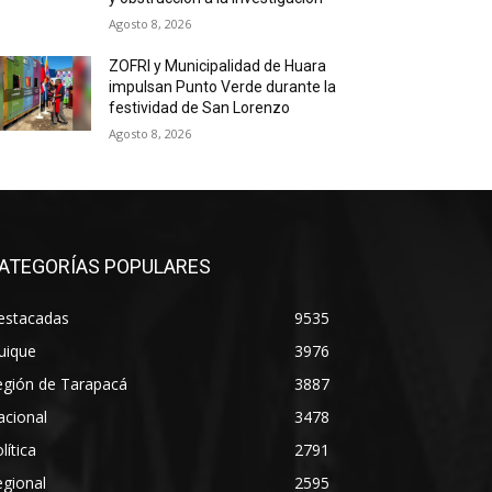
Agosto 8, 2026
ZOFRI y Municipalidad de Huara
impulsan Punto Verde durante la
festividad de San Lorenzo
Agosto 8, 2026
ATEGORÍAS POPULARES
estacadas
9535
uique
3976
egión de Tarapacá
3887
acional
3478
lítica
2791
gional
2595