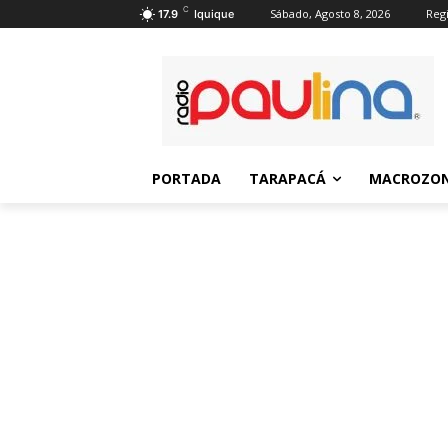
C
Sábado, Agosto 8, 2026
Regi
17.9
Iquique
PORTADA
TARAPACÁ
MACROZON