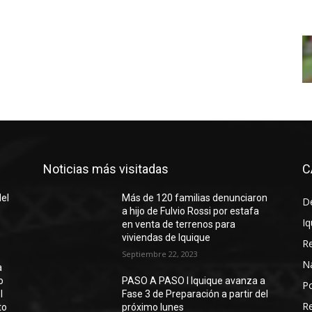
Noticias más visitadas
C
del
Más de 120 familias denunciaron
D
a hijo de Fulvio Rossi por estafa
Iq
en venta de terrenos para
viviendas de Iquique
R
Septiembre 22, 2023
N
a
o
PASO A PASO I Iquique avanza a
Po
l
Fase 3 de Preparación a partir del
Re
to
próximo lunes