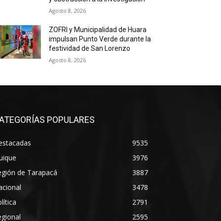
Agosto 8, 2026
ZOFRI y Municipalidad de Huara
impulsan Punto Verde durante la
festividad de San Lorenzo
Agosto 8, 2026
ATEGORÍAS POPULARES
estacadas
9535
uique
3976
egión de Tarapacá
3887
acional
3478
lítica
2791
gional
2595