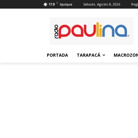
C
Sábado, Agosto 8, 2026
Regi
17.9
Iquique
PORTADA
TARAPACÁ
MACROZON