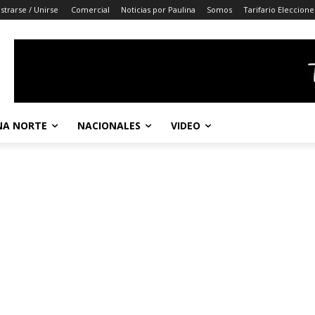
strarse / Unirse
Comercial
Noticias por Paulina
Somos
Tarifario Eleccione
A NORTE
NACIONALES
VIDEO