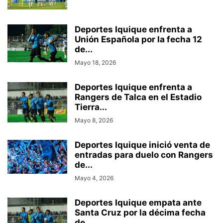
Deportes Iquique enfrenta a
Unión Española por la fecha 12
de...
Mayo 18, 2026
Deportes Iquique enfrenta a
Rangers de Talca en el Estadio
Tierra...
Mayo 8, 2026
Deportes Iquique inició venta de
entradas para duelo con Rangers
de...
Mayo 4, 2026
Deportes Iquique empata ante
Santa Cruz por la décima fecha
de...