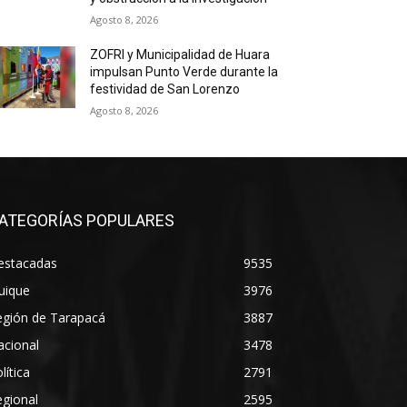
Agosto 8, 2026
ZOFRI y Municipalidad de Huara
impulsan Punto Verde durante la
festividad de San Lorenzo
Agosto 8, 2026
ATEGORÍAS POPULARES
estacadas
9535
uique
3976
egión de Tarapacá
3887
acional
3478
lítica
2791
gional
2595