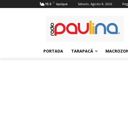
C
Sábado, Agosto 8, 2026
Reg
15.5
Iquique
PORTADA
TARAPACÁ
MACROZON