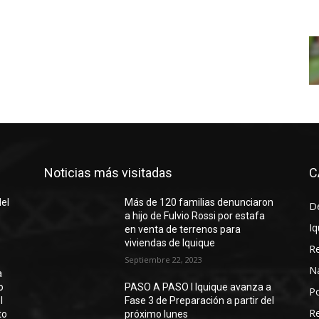
Noticias más visitadas
C
del
Más de 120 familias denunciaron
D
a hijo de Fulvio Rossi por estafa
Iq
en venta de terrenos para
viviendas de Iquique
R
Septiembre 22, 2023
N
a
o
PASO A PASO I Iquique avanza a
Po
l
Fase 3 de Preparación a partir del
Re
to
próximo lunes