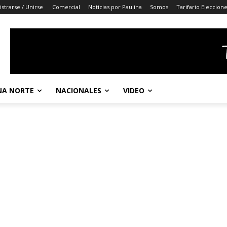
istrarse / Unirse
Comercial
Noticias por Paulina
Somos
Tarifario Eleccion
A NORTE
NACIONALES
VIDEO