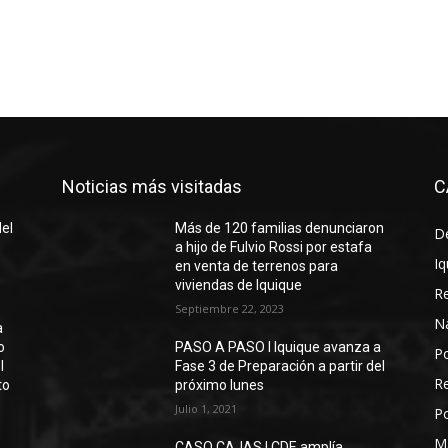
Noticias más visitadas
C
del
Más de 120 familias denunciaron
D
a hijo de Fulvio Rossi por estafa
Iq
en venta de terrenos para
viviendas de Iquique
R
Septiembre 22, 2023
N
a
o
PASO A PASO I Iquique avanza a
Po
l
Fase 3 de Preparación a partir del
Re
to
próximo lunes
Julio 1, 2021
Po
M
CASO CAJAS | CDE amplía