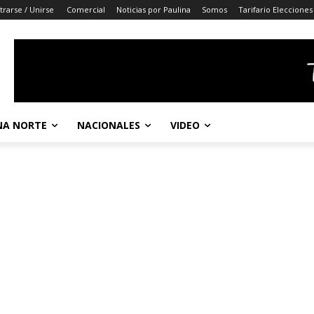
trarse / Unirse
Comercial
Noticias por Paulina
Somos
Tarifario Elecciones
A NORTE
NACIONALES
VIDEO