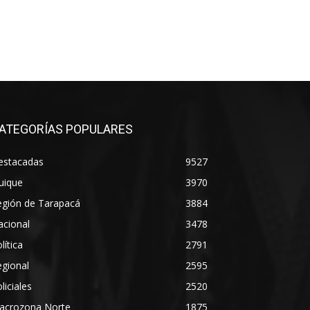
ATEGORÍAS POPULARES
estacadas
9527
uique
3970
egión de Tarapacá
3884
acional
3478
lítica
2791
gional
2595
liciales
2520
acrozona Norte
1875