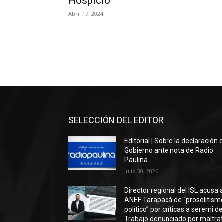
Hospicio
Abril 17, 2024
SELECCIÓN DEL EDITOR
Editorial | Sobre la declaración 
Gobierno ante nota de Radio
Paulina
Julio 30, 2026
Director regional del ISL acusa 
ANEF Tarapacá de “proselitism
político” por críticas a seremi de
Trabajo denunciado por maltra