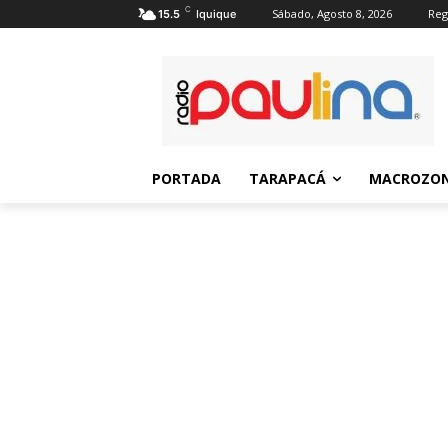
C
Sábado, Agosto 8, 2026
Reg
15.5
Iquique
PORTADA
TARAPACÁ
MACROZON