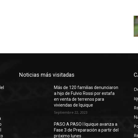
Noticias más visitadas
C
del
Más de 120 familias denunciaron
D
a hijo de Fulvio Rossi por estafa
Iq
en venta de terrenos para
viviendas de Iquique
R
Septiembre 22, 2023
N
a
o
PASO A PASO I Iquique avanza a
Po
l
Fase 3 de Preparación a partir del
Re
to
próximo lunes