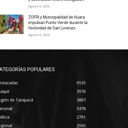
Agosto 8, 2026
ZOFRI y Municipalidad de Huara
impulsan Punto Verde durante la
festividad de San Lorenzo
Agosto 8, 2026
ATEGORÍAS POPULARES
estacadas
9535
uique
3976
egión de Tarapacá
3887
acional
3478
lítica
2791
gional
2595