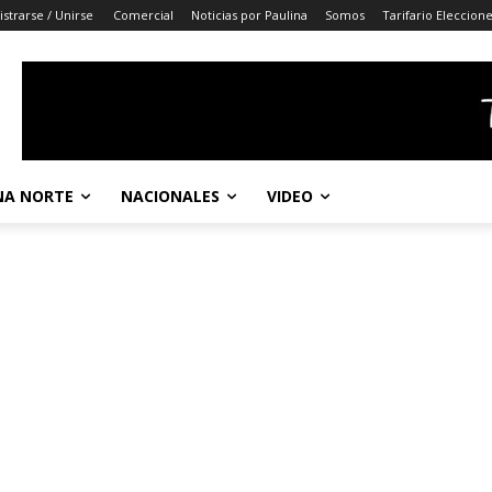
istrarse / Unirse
Comercial
Noticias por Paulina
Somos
Tarifario Eleccion
A NORTE
NACIONALES
VIDEO