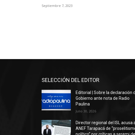
Septiembre 7, 2023
SELECCIÓN DEL EDITOR
Editorial | Sobre la declaración 
Gobierno ante nota de Radio
Paulina
Julio 30, 2026
Director regional del ISL acusa 
ANEF Tarapacá de “proselitism
político” por críticas a seremi de