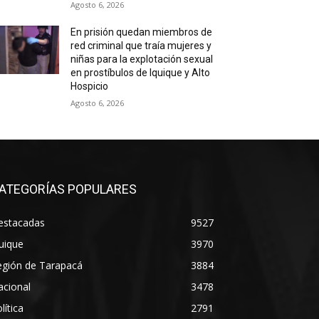
Agosto 6, 2026
En prisión quedan miembros de
red criminal que traía mujeres y
niñas para la explotación sexual
en prostíbulos de Iquique y Alto
Hospicio
Agosto 6, 2026
ATEGORÍAS POPULARES
estacadas
9527
uique
3970
egión de Tarapacá
3884
acional
3478
lítica
2791