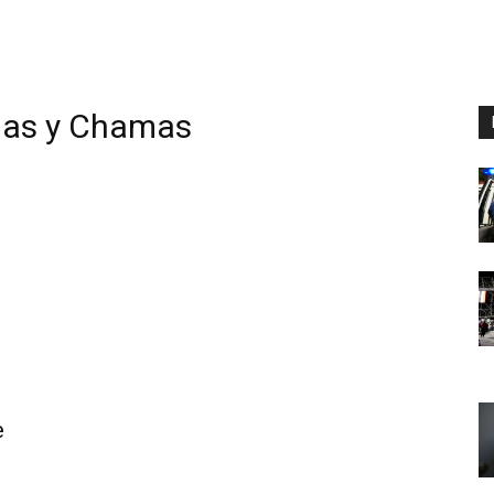
das y Chamas
e