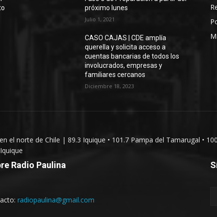
Re
to
próximo lunes
Julio 1, 2021
Po
M
CASO CAJAS | CDE amplía
querella y solicita acceso a
cuentas bancarias de todos los
involucrados, empresas y
familiares cercanos
Diciembre 18, 2023
 en el norte de Chile | 89.3 Iquique • 101.7 Pampa del Tamarugal • 10
Iquique
re Radio Paulina
S
acto:
radiopaulina@gmail.com