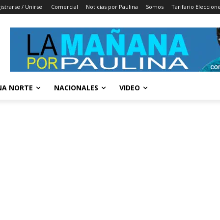
istrarse / Unirse
Comercial
Noticias por Paulina
Somos
Tarifario Eleccion
A NORTE
NACIONALES
VIDEO