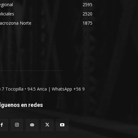
gional
2595
liciales
2520
acrozona Norte
1875
0.7 Tocopilla • 94.5 Arica | WhatsApp +56 9
íguenos en redes