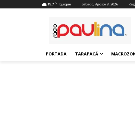
C
Sábado, Agosto 8, 2026
Regi
15.7
Iquique
PORTADA
TARAPACÁ
MACROZON