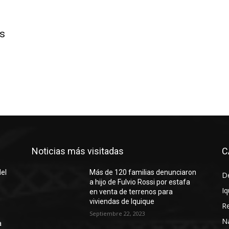
s
Noticias más visitadas
C
del
Más de 120 familias denunciaron
D
a hijo de Fulvio Rossi por estafa
Iq
en venta de terrenos para
viviendas de Iquique
R
Septiembre 22, 2023
N
a