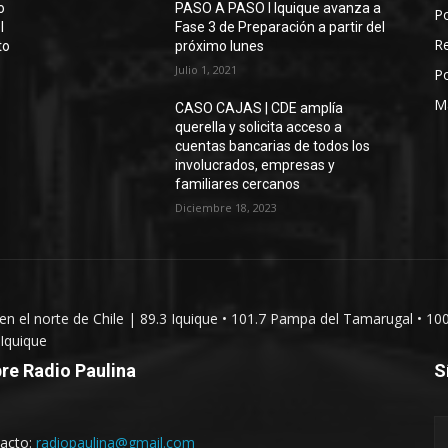
o
PASO A PASO I Iquique avanza a
Po
l
Fase 3 de Preparación a partir del
Re
to
próximo lunes
Julio 1, 2021
Po
M
CASO CAJAS | CDE amplía
querella y solicita acceso a
cuentas bancarias de todos los
involucrados, empresas y
familiares cercanos
Diciembre 18, 2023
 en el norte de Chile | 89.3 Iquique • 101.7 Pampa del Tamarugal • 10
Iquique
re Radio Paulina
S
acto:
radiopaulina@gmail.com