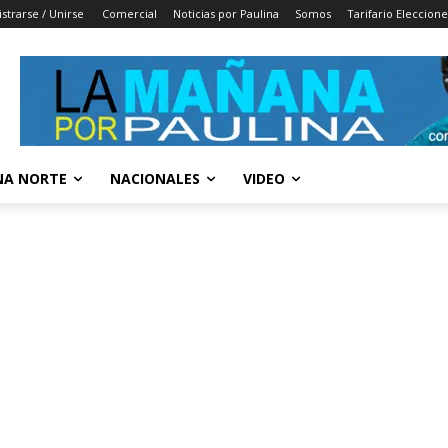
strarse / Unirse
Comercial
Noticias por Paulina
Somos
Tarifario Eleccion
A NORTE
NACIONALES
VIDEO