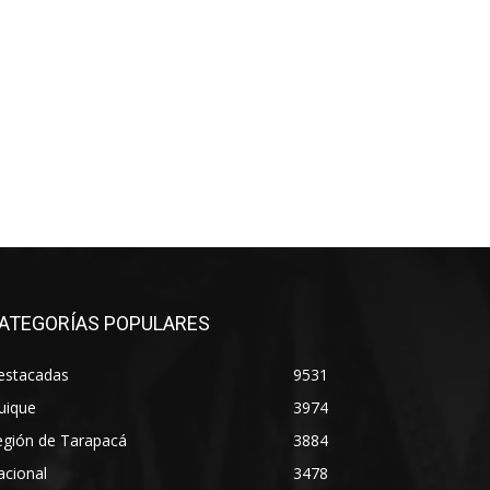
ATEGORÍAS POPULARES
estacadas
9531
uique
3974
egión de Tarapacá
3884
acional
3478