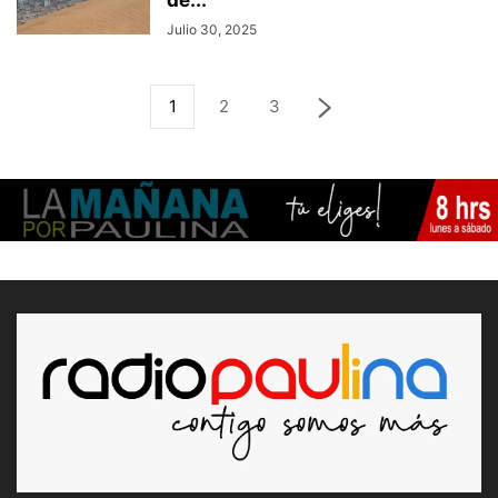
de...
Julio 30, 2025
1
2
3