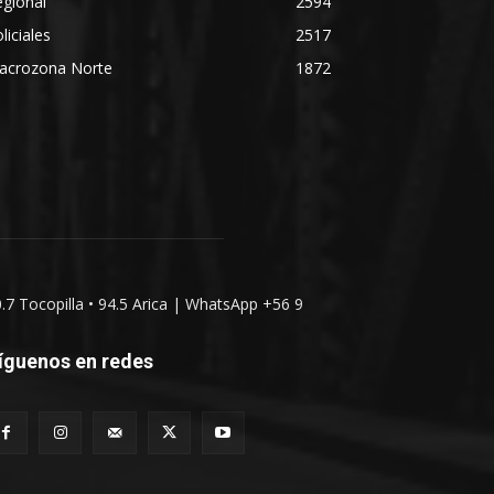
gional
2594
liciales
2517
acrozona Norte
1872
0.7 Tocopilla • 94.5 Arica | WhatsApp +56 9
íguenos en redes