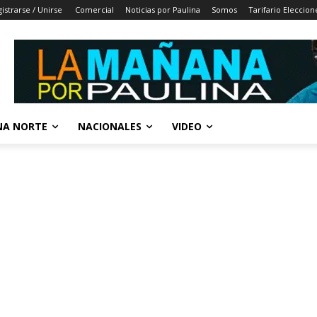
istrarse / Unirse
Comercial
Noticias por Paulina
Somos
Tarifario Eleccion
A NORTE
NACIONALES
VIDEO