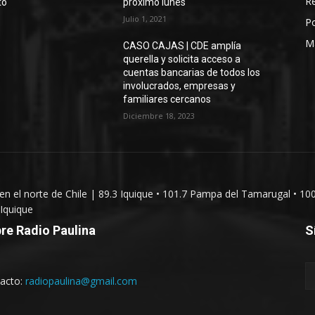
Re
to
próximo lunes
Julio 1, 2021
Po
M
CASO CAJAS | CDE amplía
querella y solicita acceso a
cuentas bancarias de todos los
involucrados, empresas y
familiares cercanos
Diciembre 18, 2023
 en el norte de Chile | 89.3 Iquique • 101.7 Pampa del Tamarugal • 10
Iquique
re Radio Paulina
S
acto:
radiopaulina@gmail.com