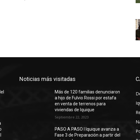
Noticias más visitadas
C
del
Más de 120 familias denunciaron
D
a hijo de Fulvio Rossi por estafa
Iq
en venta de terrenos para
viviendas de Iquique
R
Septiembre 22, 2023
N
a
o
PASO A PASO I Iquique avanza a
Po
l
Fase 3 de Preparación a partir del