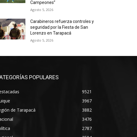
Campeones”
Agosto 5, 2026
Carabineros refuerza controles y
seguridad por la Fiesta de San
Lorenzo en Tarapacá
Agosto 5, 2026
ATEGORÍAS POPULARES
estacadas
9521
uique
3967
egión de Tarapacá
3882
acional
3476
lítica
2787