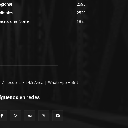
gional
2595
liciales
2520
acrozona Norte
1875
0.7 Tocopilla • 94.5 Arica | WhatsApp +56 9
íguenos en redes