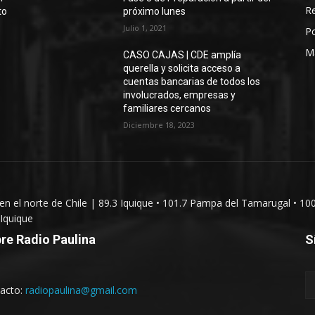
Re
to
próximo lunes
Julio 1, 2021
Po
M
CASO CAJAS | CDE amplía
querella y solicita acceso a
cuentas bancarias de todos los
involucrados, empresas y
familiares cercanos
Diciembre 18, 2023
 en el norte de Chile | 89.3 Iquique • 101.7 Pampa del Tamarugal • 10
Iquique
re Radio Paulina
S
acto:
radiopaulina@gmail.com