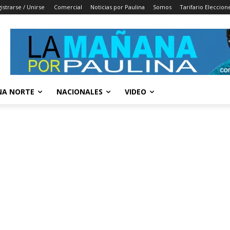
istrarse / Unirse
Comercial
Noticias por Paulina
Somos
Tarifario Eleccion
A NORTE
NACIONALES
VIDEO