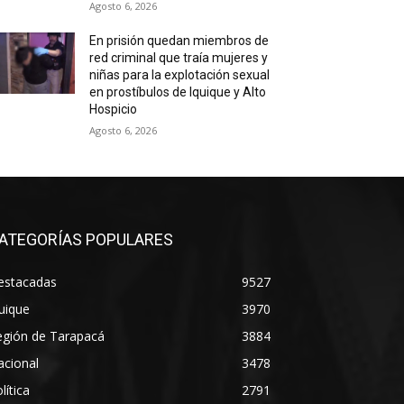
Agosto 6, 2026
En prisión quedan miembros de
red criminal que traía mujeres y
niñas para la explotación sexual
en prostíbulos de Iquique y Alto
Hospicio
Agosto 6, 2026
ATEGORÍAS POPULARES
estacadas
9527
uique
3970
egión de Tarapacá
3884
acional
3478
lítica
2791