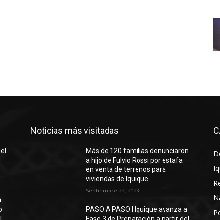
Noticias más visitadas
C
del
Más de 120 familias denunciaron
D
a hijo de Fulvio Rossi por estafa
Iq
en venta de terrenos para
viviendas de Iquique
R
Septiembre 22, 2023
N
a
o
PASO A PASO I Iquique avanza a
Po
l
Fase 3 de Preparación a partir del