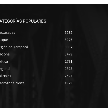
ATEGORÍAS POPULARES
estacadas
9535
uique
3976
egión de Tarapacá
3887
acional
3478
lítica
2791
gional
2595
liciales
2524
acrozona Norte
1879