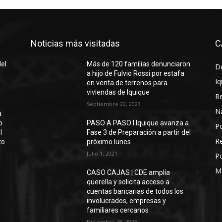
Noticias más visitadas
C
del
Más de 120 familias denunciaron
D
a hijo de Fulvio Rossi por estafa
Iq
en venta de terrenos para
viviendas de Iquique
R
Septiembre 22, 2023
N
a
o
PASO A PASO I Iquique avanza a
Po
l
Fase 3 de Preparación a partir del
Re
to
próximo lunes
Julio 1, 2021
Po
M
CASO CAJAS | CDE amplía
querella y solicita acceso a
cuentas bancarias de todos los
involucrados, empresas y
familiares cercanos
Diciembre 18, 2023