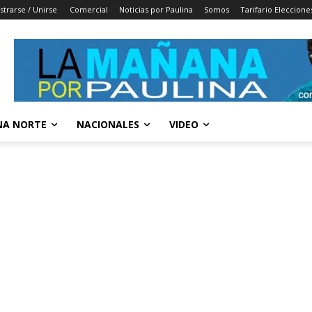
strarse / Unirse
Comercial
Noticias por Paulina
Somos
Tarifario Eleccione
A NORTE
NACIONALES
VIDEO