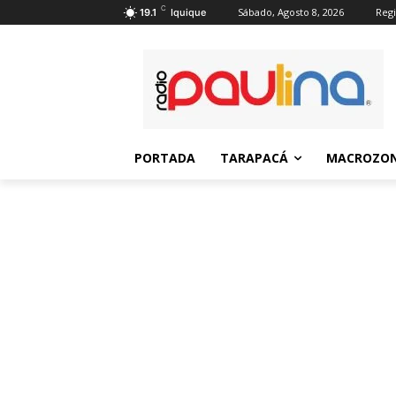
C
Sábado, Agosto 8, 2026
Regi
19.1
Iquique
PORTADA
TARAPACÁ
MACROZON