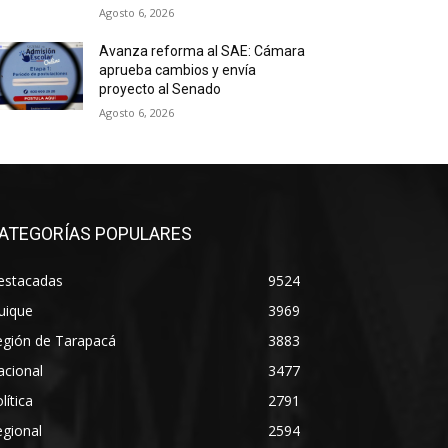
Agosto 6, 2026
Avanza reforma al SAE: Cámara
aprueba cambios y envía
proyecto al Senado
Agosto 6, 2026
ATEGORÍAS POPULARES
estacadas
9524
uique
3969
egión de Tarapacá
3883
acional
3477
lítica
2791
gional
2594