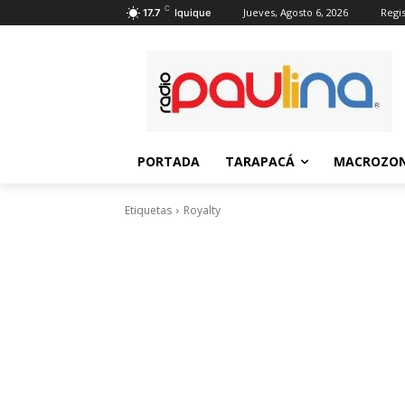
C
Jueves, Agosto 6, 2026
Regis
17.7
Iquique
PORTADA
TARAPACÁ
MACROZON
Etiquetas
Royalty