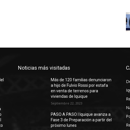
Noticias más visitadas
C
del
Más de 120 familias denunciaron
D
a hijo de Fulvio Rossi por estafa
Iq
en venta de terrenos para
viviendas de Iquique
R
Septiembre 22, 2023
N
a
o
PASO A PASO I Iquique avanza a
Po
l
Fase 3 de Preparación a partir del
Re
to
próximo lunes