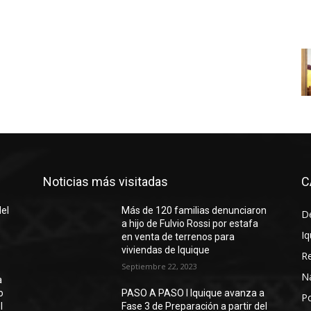
Noticias más visitadas
C
del
Más de 120 familias denunciaron
D
a hijo de Fulvio Rossi por estafa
Iq
en venta de terrenos para
viviendas de Iquique
R
Septiembre 22, 2023
N
a
o
PASO A PASO I Iquique avanza a
Po
l
Fase 3 de Preparación a partir del