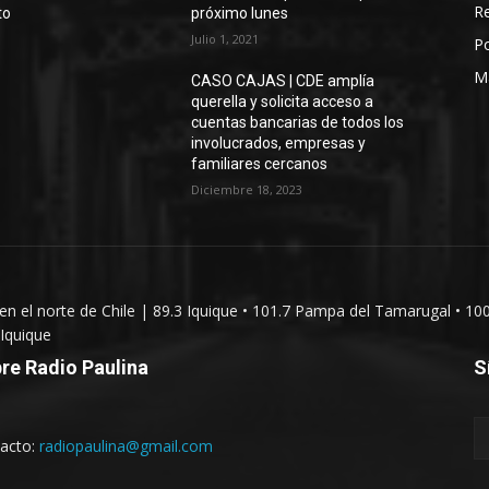
Re
to
próximo lunes
Julio 1, 2021
Po
M
CASO CAJAS | CDE amplía
querella y solicita acceso a
cuentas bancarias de todos los
involucrados, empresas y
familiares cercanos
Diciembre 18, 2023
 en el norte de Chile | 89.3 Iquique • 101.7 Pampa del Tamarugal • 10
Iquique
re Radio Paulina
S
acto:
radiopaulina@gmail.com