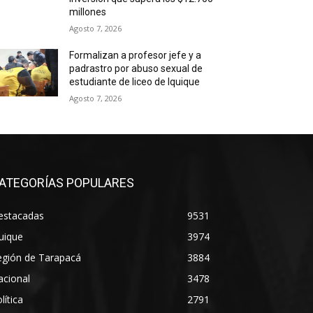
millones
Agosto 7, 2026
Formalizan a profesor jefe y a
padrastro por abuso sexual de
estudiante de liceo de Iquique
Agosto 7, 2026
ATEGORÍAS POPULARES
estacadas
9531
uique
3974
egión de Tarapacá
3884
acional
3478
lítica
2791