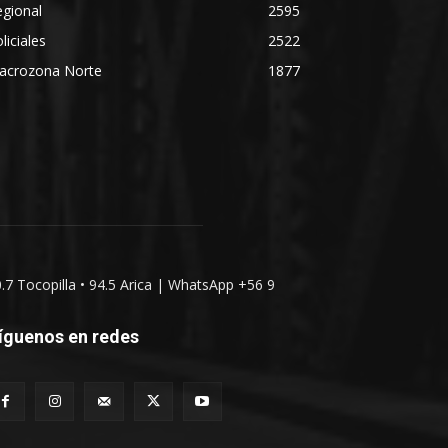
gional
2595
liciales
2522
acrozona Norte
1877
0.7 Tocopilla • 94.5 Arica | WhatsApp +56 9
íguenos en redes