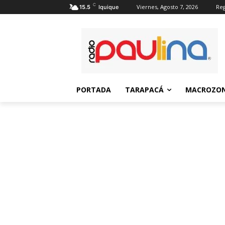
C
Viernes, Agosto 7, 2026
Reg
15.5
Iquique
PORTADA
TARAPACÁ
MACROZON