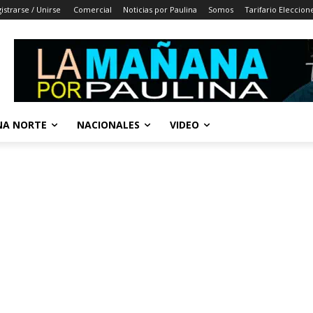
istrarse / Unirse
Comercial
Noticias por Paulina
Somos
Tarifario Eleccion
A NORTE
NACIONALES
VIDEO