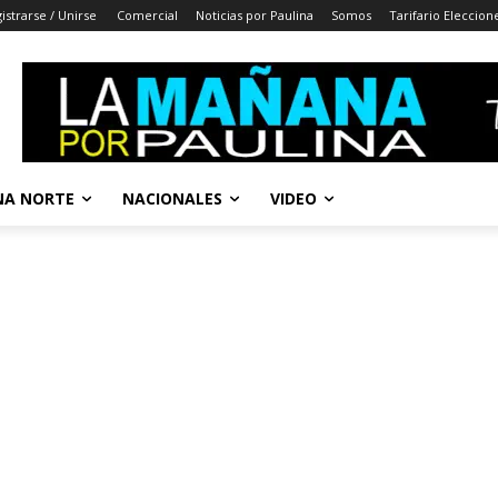
istrarse / Unirse
Comercial
Noticias por Paulina
Somos
Tarifario Eleccion
A NORTE
NACIONALES
VIDEO