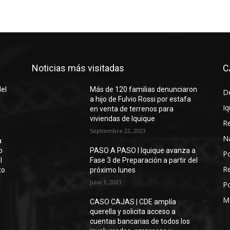
Noticias más visitadas
C
del
Más de 120 familias denunciaron
D
a hijo de Fulvio Rossi por estafa
Iq
en venta de terrenos para
viviendas de Iquique
R
Septiembre 22, 2023
N
a
o
PASO A PASO I Iquique avanza a
Po
l
Fase 3 de Preparación a partir del
Re
to
próximo lunes
Julio 1, 2021
Po
M
CASO CAJAS | CDE amplía
querella y solicita acceso a
cuentas bancarias de todos los