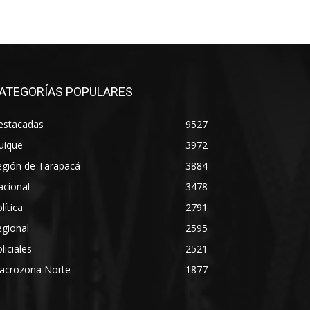
ATEGORÍAS POPULARES
estacadas
9527
uique
3972
egión de Tarapacá
3884
acional
3478
lítica
2791
gional
2595
liciales
2521
acrozona Norte
1877