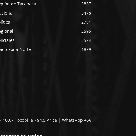
egión de Tarapacá
3887
acional
3478
lítica
2791
egional
2595
liciales
2524
acrozona Norte
1879
• 100.7 Tocopilla • 94.5 Arica | WhatsApp +56
íguenos en redes