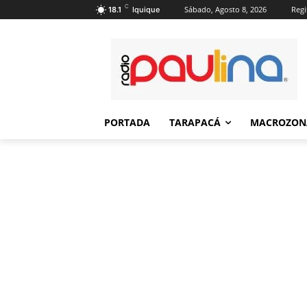
C
Sábado, Agosto 8, 2026
Regi
18.1
Iquique
PORTADA
TARAPACÁ
MACROZON