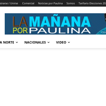
strarse / Unirse
Comercial
Noticias por Paulina
Somos
Tarifario Elecciones 20
A NORTE
NACIONALES
VIDEO