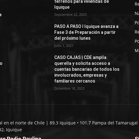
terrenos para viviendas de
R
Iquique
N
a
Septiembre 22, 2023
Po
PASO A PASO I Iquique avanza a
R
Fase 3 de Preparación a partir
del próximo lunes
Po
Julio 1, 2021
M
CASO CAJAS | CDE amplía
jo
querella y solicita acceso a
cuentas bancarias de todos los
involucrados, empresas y
familiares cercanos
Diciembre 18, 2023
al en el norte de Chile | 89.3 Iquique • 101.7 Pampa del Tamarugal 
32, Iquique
re Radio Paulina
S