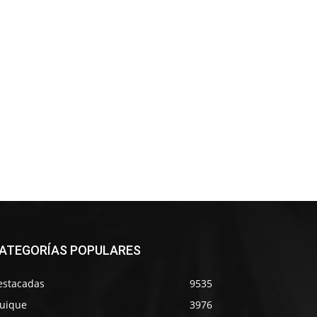
ATEGORÍAS POPULARES
estacadas
9535
quique
3976