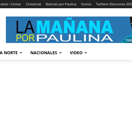
trarse / Unirse
Comercial
Noticias por Paulina
Somos
Tarifario Elecciones 202
A NORTE
NACIONALES
VIDEO