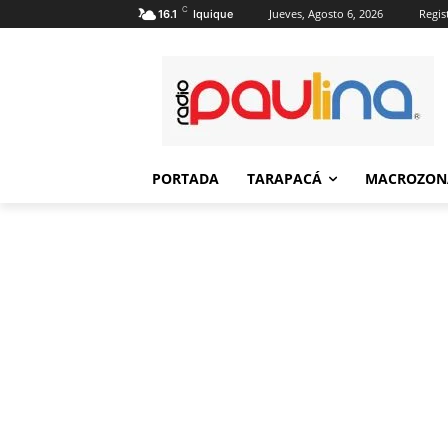
C
Jueves, Agosto 6, 2026
Regis
16.1
Iquique
PORTADA
TARAPACÁ
MACROZON