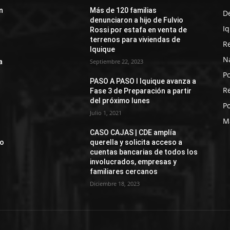
n
Más de 120 familias
D
denunciaron a hijo de Fulvio
I
Rossi por estafa en venta de
terrenos para viviendas de
R
Iquique
N
a
Septiembre 22, 2023
Po
PASO A PASO I Iquique avanza a
R
Fase 3 de Preparación a partir
del próximo lunes
Po
Julio 1, 2021
M
CASO CAJAS | CDE amplía
jo
querella y solicita acceso a
cuentas bancarias de todos los
involucrados, empresas y
familiares cercanos
Diciembre 18, 2023