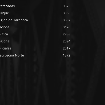
estacadas
9523
quique
3968
egión de Tarapacá
3882
acional
3476
lítica
2788
egional
2594
liciales
2517
acrozona Norte
1872