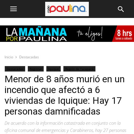
Inicio
Destacadas
Destacadas
Regional
Iquique
Región de Tarapacá
Menor de 8 años murió en un
incendio que afectó a 6
viviendas de Iquique: Hay 17
personas damnificadas
De acuerdo con la información catastrada en conjunto con la
oficina comunal de emergencias y Carabineros, hay 27 personas