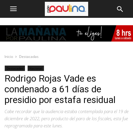
Inicio
Destacadas
Destacadas
Nacional
Rodrigo Rojas Vade es
condenado a 61 días de
presidio por estafa residual
Cabe recordar que la audiencia estaba contemplada para el 19 de
diciembre de 2022, pero producto del paro de los fiscales, esta fue
reprogramada para este lunes.