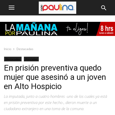
Inicio
Destacadas
Destacadas
Policiales
En prisión preventiva quedo
mujer que asesinó a un joven
en Alto Hospicio
La imputada, junto a cuatro hombres -uno de los cuales ya está
en prisión preventiva por este hecho-, dieron muerte a un
ciudadano extranjero en una toma de la comuna.