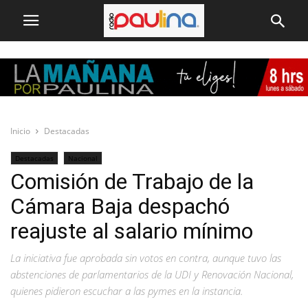
Inicio
Destacadas
Destacadas
Nacional
Comisión de Trabajo de la
Cámara Baja despachó
reajuste al salario mínimo
La iniciativa fue aprobada sin votos en contra, aunque tuvo las
abstenciones de parlamentarios de la UDI y Renovación Nacional,
quienes pidieron escuchar a las pymes en la instancia.