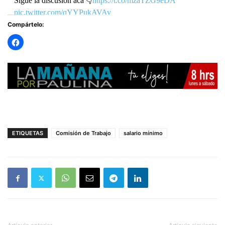
Sigue la discusión acá 👇
https://t.co/mzaTZG9eDA
pic.twitter.com/qYYPukAVAy
Compártelo:
— Trabajo y Previsión Social (@MintrabChile)
May 8,
2023
ETIQUETAS
Comisión de Trabajo
salario mínimo