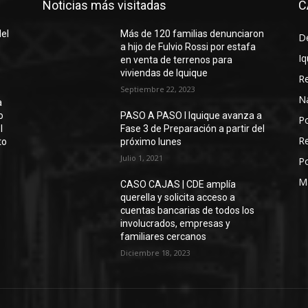
Noticias más visitadas
C
del
Más de 120 familias denunciaron
D
a hijo de Fulvio Rossi por estafa
Iq
en venta de terrenos para
viviendas de Iquique
R
Septiembre 22, 2023
N
a
o
PASO A PASO I Iquique avanza a
Po
l
Fase 3 de Preparación a partir del
Re
to
próximo lunes
Julio 1, 2021
Po
M
CASO CAJAS | CDE amplía
querella y solicita acceso a
cuentas bancarias de todos los
involucrados, empresas y
familiares cercanos
Diciembre 18, 2023