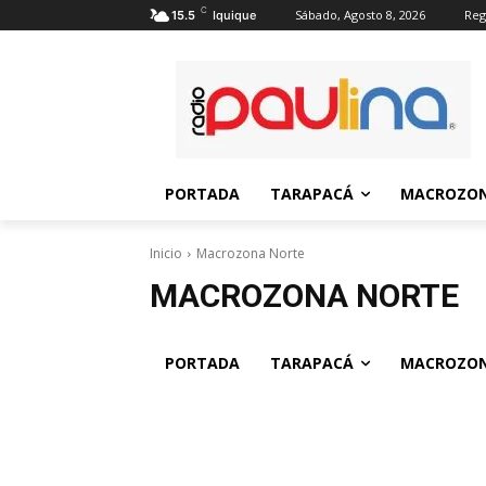
C
Sábado, Agosto 8, 2026
Reg
15.5
Iquique
PORTADA
TARAPACÁ
MACROZON
Inicio
Macrozona Norte
MACROZONA NORTE
PORTADA
TARAPACÁ
MACROZON