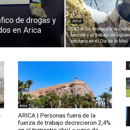
áfico de drogas y
ARICA
os en Arica
SAG Arica destaca la apicultu
familiar y el trabajo de vigilan
sanitaria en el Día de la Miel
Arica
e
ARICA | Personas fuera de la
l
fuerza de trabajo decrecieron 2,4%