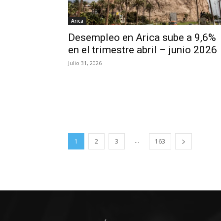
Arica
Desempleo en Arica sube a 9,6%
en el trimestre abril – junio 2026
Julio 31, 2026
...
1
2
3
163