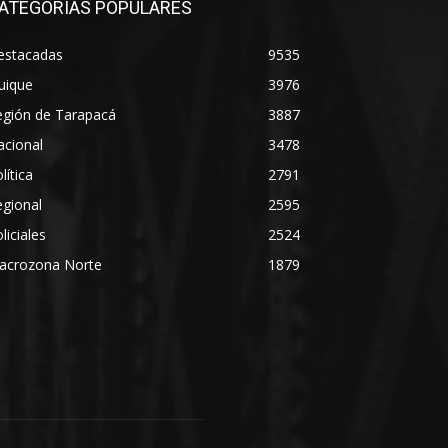
ATEGORÍAS POPULARES
estacadas
9535
uique
3976
egión de Tarapacá
3887
acional
3478
lítica
2791
gional
2595
liciales
2524
acrozona Norte
1879