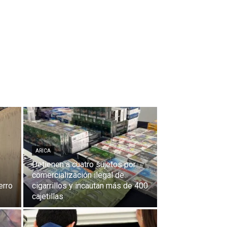
ARICA
Detienen a cuatro sujetos por
comercialización ilegal de
erro
cigarrillos y incautan más de 400
cajetillas