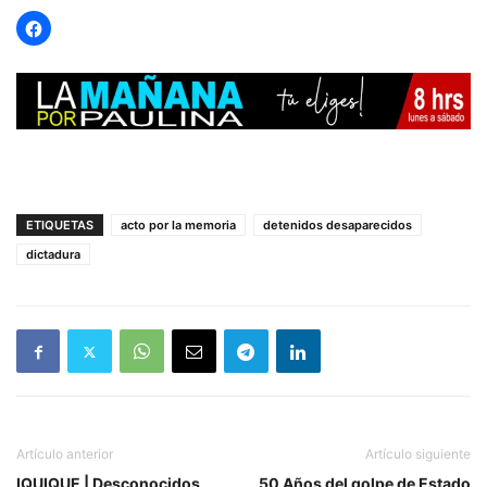
ETIQUETAS
acto por la memoria
detenidos desaparecidos
dictadura
Artículo anterior
Artículo siguiente
IQUIQUE | Desconocidos
50 Años del golpe de Estado