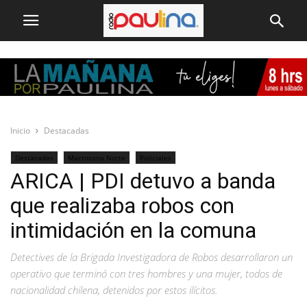
Inicio
Destacadas
Destacadas
Macrozona Norte
Policiales
ARICA | PDI detuvo a banda
que realizaba robos con
intimidación en la comuna
Detectives de la Brigada Investigadora de Robos desarrollaron un
operativo que terminó con tres hombres y una mujer, todos de
nacionalidad chilena, detenidos por estos ilícitos.