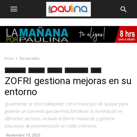
Inicio
Destacadas
Destacadas
Regional
Iquique
Comunicados
Zofri
ZOFRI gestiona mejoras en su
entorno
Igualmente, se está trabajando con el municipio de Iquique para
generar un convenio que permita fortalecer la iluminación en
diferentes sectores, incluido el Barrio Industrial, y generar
soluciones de pavimentación en calles interiores.
Noviembre 19, 2023