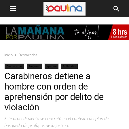
Inicio
Destacadas
Destacadas
Regional
Iquique
Policiales
Carabineros detiene a
hombre con orden de
aprehensión por delito de
violación
Este procedimiento se concretó en el contexto del plan de
búsqueda de prófugos de la justicia.