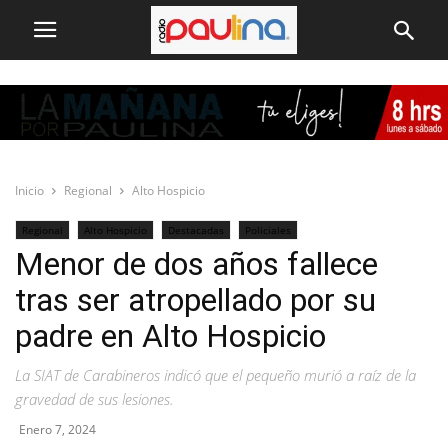
Inicio
Regional
Alto Hospicio
Regional
Alto Hospicio
Destacadas
Policiales
Menor de dos años fallece
tras ser atropellado por su
padre en Alto Hospicio
La SIAT de Carabineros indicó que el pequeño murió a raíz de la
gravedad de sus lesiones.
Enero 7, 2024