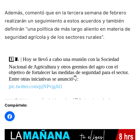
Además, comentó que en la tercera semana de febrero
realizarán un seguimiento a estos acuerdos y también
definirán “una política de más largo aliento en materia de
seguridad agrícola y de los sectores rurales”.
1️⃣🧵 | Hoy se llevó a cabo una reunión con la Sociedad
Nacional de Agricultura y otros gremios del agro con el
objetivo de fortalecer las medidas de seguridad para el sector.
Entre otras iniciativas se anunció👇:
pic.twitter.com/pjNPvjgJd1
— Subsecretaría del Interior (@SubseInterior)
January
Compártelo:
31, 2024