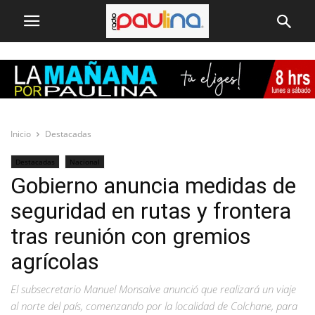
Inicio
Destacadas
Destacadas
Nacional
Gobierno anuncia medidas de
seguridad en rutas y frontera
tras reunión con gremios
agrícolas
El subsecretario Manuel Monsalve anunció que realizará un viaje
al norte del país, comenzando por la localidad de Colchane, para