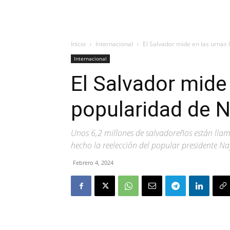
Inicio
Internacional
El Salvador mide en las urnas 
Internacional
El Salvador mide 
popularidad de N
Unos 6,2 millones de salvadoreños están llam
hecho la reelección del popular presidente Na
Febrero 4, 2024