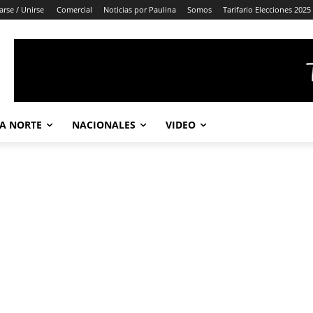
arse / Unirse
Comercial
Noticias por Paulina
Somos
Tarifario Elecciones 2025
A NORTE
NACIONALES
VIDEO