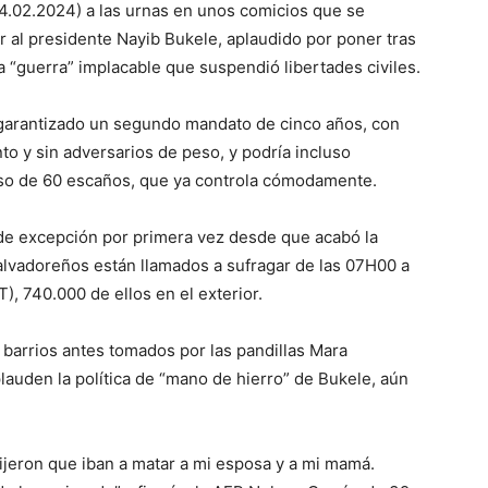
4.02.2024) a las urnas en unos comicios que se
 al presidente Nayib Bukele, aplaudido por poner tras
a “guerra” implacable que suspendió libertades civiles.
i garantizado un segundo mandato de cinco años, con
o y sin adversarios de peso, y podría incluso
eso de 60 escaños, que ya controla cómodamente.
 de excepción por primera vez desde que acabó la
salvadoreños están llamados a sufragar de las 07H00 a
 740.000 de ellos en el exterior.
s barrios antes tomados por las pandillas Mara
plauden la política de “mano de hierro” de Bukele, aún
dijeron que iban a matar a mi esposa y a mi mamá.