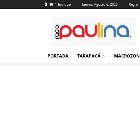
C
Jueves, Agosto 6, 2026
Registr
16
Iquique
PORTADA
TARAPACÁ
MACROZON