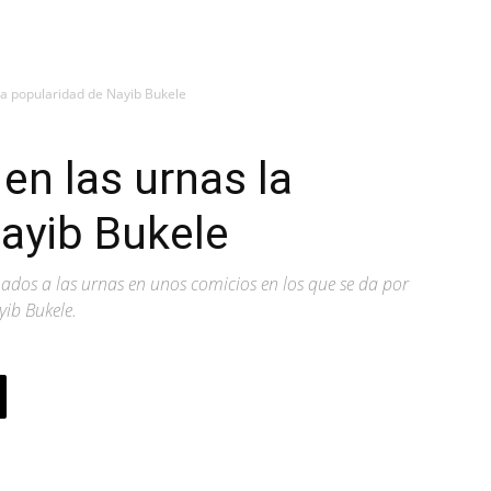
la popularidad de Nayib Bukele
en las urnas la
ayib Bukele
ados a las urnas en unos comicios en los que se da por
yib Bukele.