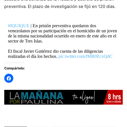
preventiva. El plazo de investigación se fijó en 120 días.
#IQUIQUE
| En prisión preventiva quedaron dos
venezolanos por su participación en el homicidio de un joven
de la misma nacionalidad ocurrido en enero de este año en el
sector de Tres Islas.
El fiscal Javier Gutiérrez dio cuenta de las diligencias
realizadas el día los hechos.
pic.twitter.com/fMB0IUxQdC
Compártelo:
— RADIO PAULINA (@radiopaulina)
March 24, 2024