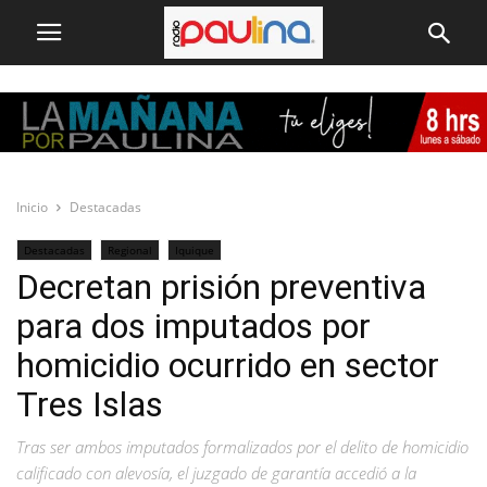
Inicio
Destacadas
Destacadas
Regional
Iquique
Decretan prisión preventiva
para dos imputados por
homicidio ocurrido en sector
Tres Islas
Tras ser ambos imputados formalizados por el delito de homicidio
calificado con alevosía, el juzgado de garantía accedió a la