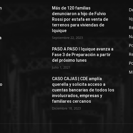
n
Más de 120 familias
D
denunciaron a hijo de Fulvio
I
Rossi por estafa en venta de
terrenos para viviendas de
R
Iquique
N
a
Septiembre 22, 2023
Po
PASO A PASO I Iquique avanza a
R
Fase 3 de Preparación a partir
del próximo lunes
Po
Julio 1, 2021
M
CASO CAJAS | CDE amplía
jo
querella y solicita acceso a
cuentas bancarias de todos los
involucrados, empresas y
familiares cercanos
Diciembre 18, 2023