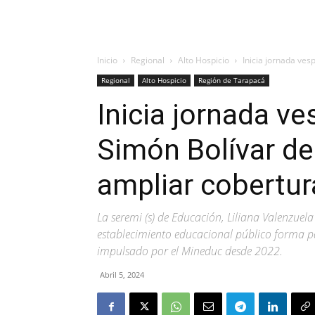
Inicio
Regional
Alto Hospicio
Inicia jornada ves
Regional
Alto Hospicio
Región de Tarapacá
Inicia jornada ve
Simón Bolívar de
ampliar cobertur
La seremi (s) de Educación, Liliana Valenzuel
establecimiento educacional público forma pa
impulsado por el Mineduc desde 2022.
Abril 5, 2024