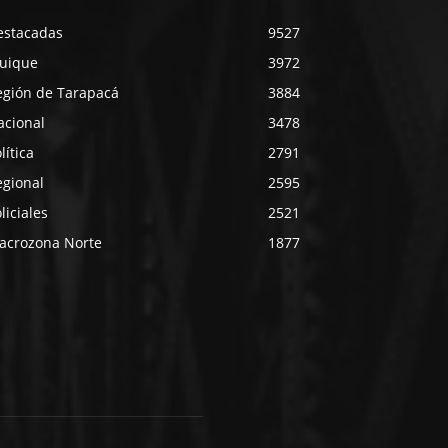
estacadas
9527
quique
3972
egión de Tarapacá
3884
acional
3478
lítica
2791
egional
2595
liciales
2521
acrozona Norte
1877