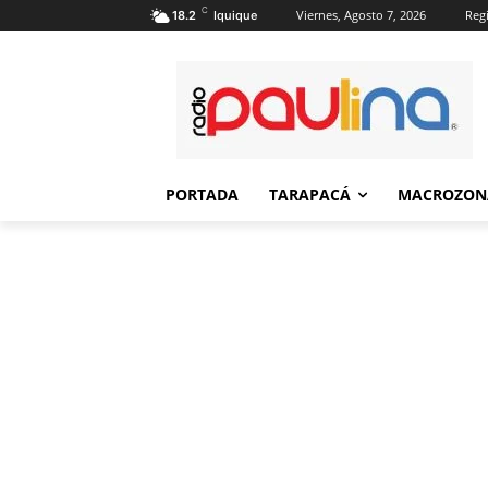
C
Viernes, Agosto 7, 2026
Regi
18.2
Iquique
PORTADA
TARAPACÁ
MACROZON