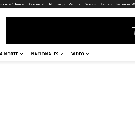
strarse / Unirse
Comercial
Noticias por Paulina
Somos
Tarifario Elecciones 2
A NORTE
NACIONALES
VIDEO