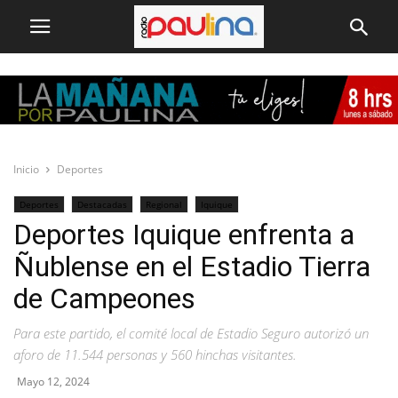
Inicio
Deportes
Deportes
Destacadas
Regional
Iquique
Deportes Iquique enfrenta a
Ñublense en el Estadio Tierra
de Campeones
Para este partido, el comité local de Estadio Seguro autorizó un
aforo de 11.544 personas y 560 hinchas visitantes.
Mayo 12, 2024