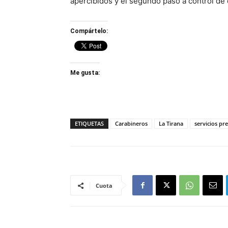
apercibidos y el segundo pasó a control de
Compártelo:
Me gusta:
ETIQUETAS
Carabineros
La Tirana
servicios pr
Cuota