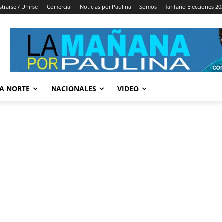
strarse / Unirse
Comercial
Noticias por Paulina
Somos
Tarifario Elecciones 20
A NORTE
NACIONALES
VIDEO