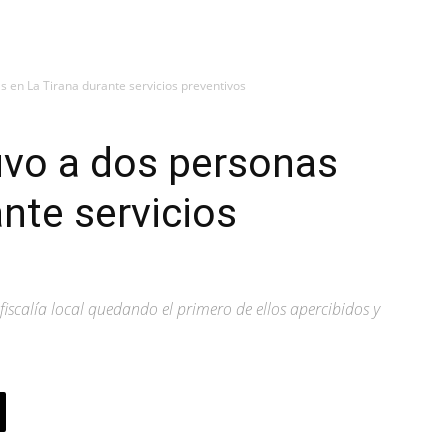
 en La Tirana durante servicios preventivos
uvo a dos personas
nte servicios
 fiscalía local quedando el primero de ellos apercibidos y