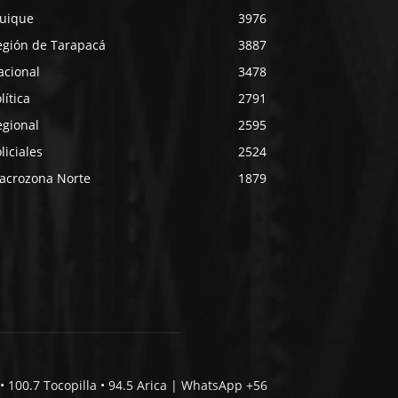
quique
3976
egión de Tarapacá
3887
acional
3478
lítica
2791
egional
2595
liciales
2524
acrozona Norte
1879
• 100.7 Tocopilla • 94.5 Arica | WhatsApp +56