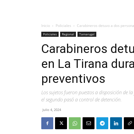
Inicio
Policiales
Carabineros detuvo a dos personas
Policiales
Regional
Tamarugal
Carabineros det
en La Tirana dura
preventivos
Los sujetos fueron puestos a disposición de la
el segundo pasó a control de detención.
Julio 4, 2024