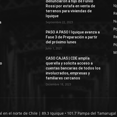
denunciaron a hijo de Fulvio
I
Rossi por estafa en venta de
terrenos para viviendas de
R
Iquique
N
a
Septiembre 22, 2023
Po
PASO A PASO I Iquique avanza a
R
Fase 3 de Preparación a partir
del próximo lunes
Po
Julio 1, 2021
M
CASO CAJAS | CDE amplía
jo
querella y solicita acceso a
cuentas bancarias de todos los
involucrados, empresas y
familiares cercanos
Diciembre 18, 2023
al en el norte de Chile | 89.3 Iquique • 101.7 Pampa del Tamarugal 