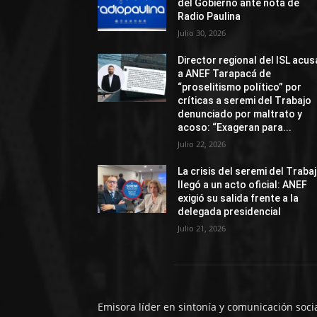
del Gobierno ante nota de
Radio Paulina
Julio 30, 2026
Director regional del ISL acus
a ANEF Tarapacá de
“proselitismo político” por
críticas a seremi del Trabajo
denunciado por maltrato y
acoso: “Exageran para...
Julio 22, 2026
La crisis del seremi del Traba
llegó a un acto oficial: ANEF
exigió su salida frente a la
delegada presidencial
Julio 21, 2026
Emisora líder en sintonía y comunicación soci