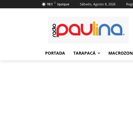
C
Sábado, Agosto 8, 2026
Regi
19.1
Iquique
PORTADA
TARAPACÁ
MACROZON