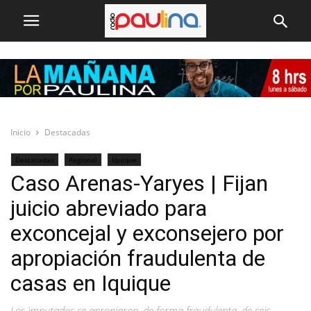
Inicio
Destacadas
Destacadas
Regional
Iquique
Caso Arenas-Yaryes | Fijan
juicio abreviado para
exconcejal y exconsejero por
apropiación fraudulenta de
casas en Iquique
Los imputados se apropiaron, de forma fraudulenta, de seis