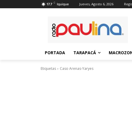
C
Jueves, Agosto 6, 2026
Regis
17.7
Iquique
PORTADA
TARAPACÁ
MACROZON
Etiquetas
Caso Arenas-Yaryes