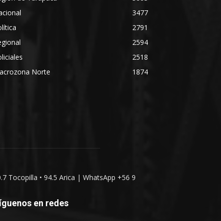
acional
3477
lítica
2791
gional
2594
liciales
2518
acrozona Norte
1874
0.7 Tocopilla • 94.5 Arica | WhatsApp +56 9
íguenos en redes