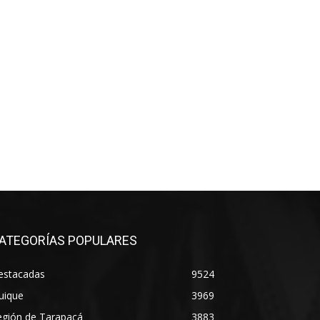
ATEGORÍAS POPULARES
estacadas
9524
uique
3969
egión de Tarapacá
3883