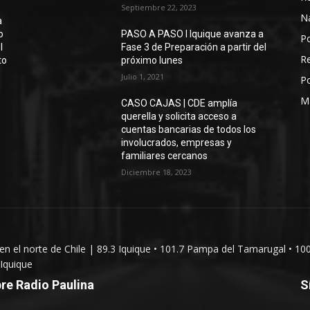
Septiembre 22, 2023
N
a
o
PASO A PASO I Iquique avanza a
Po
l
Fase 3 de Preparación a partir del
Re
to
próximo lunes
Julio 1, 2021
Po
M
CASO CAJAS | CDE amplía
querella y solicita acceso a
cuentas bancarias de todos los
involucrados, empresas y
familiares cercanos
Diciembre 18, 2023
 en el norte de Chile | 89.3 Iquique • 101.7 Pampa del Tamarugal • 10
Iquique
re Radio Paulina
S