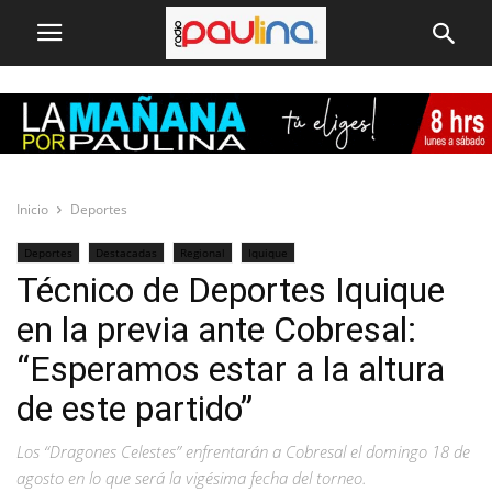
Inicio
Deportes
Deportes
Destacadas
Regional
Iquique
Técnico de Deportes Iquique
en la previa ante Cobresal:
“Esperamos estar a la altura
de este partido”
Los “Dragones Celestes” enfrentarán a Cobresal el domingo 18 de
agosto en lo que será la vigésima fecha del torneo.