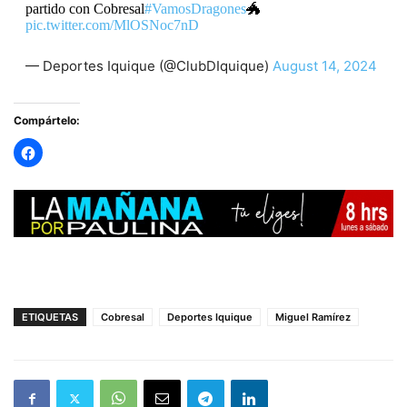
partido con Cobresal
#VamosDragones
🐲
pic.twitter.com/MlOSNoc7nD
— Deportes Iquique (@ClubDIquique)
August 14, 2024
Compártelo:
ETIQUETAS
Cobresal
Deportes Iquique
Miguel Ramírez