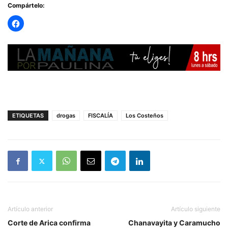
Compártelo:
— RADIO PAULINA (@radiopaulina)
November 22, 2024
ETIQUETAS
drogas
FISCALÍA
Los Costeños
Artículo anterior
Artículo siguiente
Corte de Arica confirma
Chanavayita y Caramucho