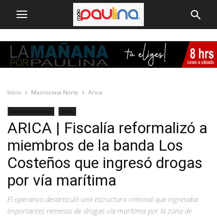
Inicio
Macrozona Norte
Arica
Macrozona Norte
Arica
ARICA | Fiscalía reformalizó a
miembros de la banda Los
Costeños que ingresó drogas
por vía marítima
El operativo desarticuló una estructura criminal que ingresaba
importantes remesas de drogas vía marítima por la zona de