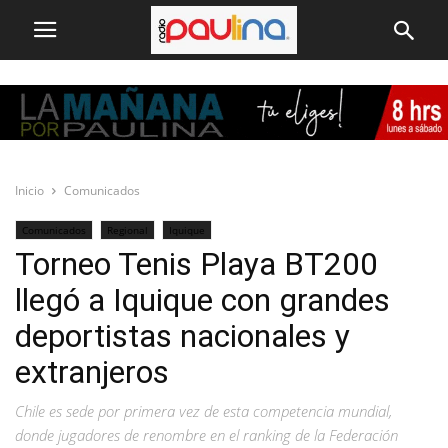
Inicio
Comunicados
Comunicados
Regional
Iquique
Torneo Tenis Playa BT200
llegó a Iquique con grandes
deportistas nacionales y
extranjeros
Chile es sede por primera vez de esta competencia mundial,
donde jugadores de renombre en el ranking de la Federación