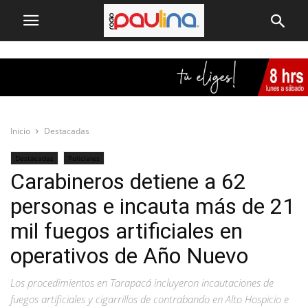
Inicio
Destacadas
Destacadas
Policiales
Carabineros detiene a 62
personas e incauta más de 21
mil fuegos artificiales en
operativos de Año Nuevo
Los procedimientos en Tarapacá incluyeron incautaciones de
fuegos artificiales y cigarrillos de contrabando en Alto Hospicio e