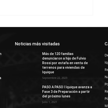
Noticias más visitadas
C
n
Más de 120 familias
D
denunciaron a hijo de Fulvio
I
Rossi por estafa en venta de
terrenos para viviendas de
R
Iquique
N
a
Septiembre 22, 2023
Po
PASO A PASO I Iquique avanza a
R
Fase 3 de Preparación a partir
del próximo lunes
Po
Julio 1, 2021
M