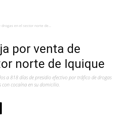
drogas en el sector norte de...
a por venta de
tor norte de Iquique
os a 818 días de presidio efectivo por tráfico de drogas
s con cocaína en su domicilio.