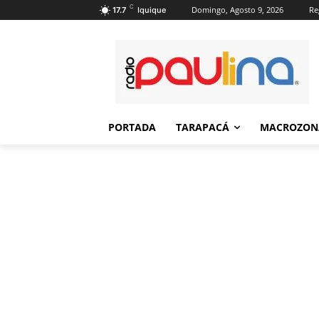
C
Domingo, Agosto 9, 2026
Re
17.7
Iquique
PORTADA
TARAPACÁ
MACROZON