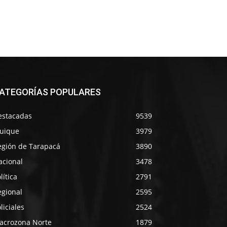
ATEGORÍAS POPULARES
estacadas
9539
quique
3979
egión de Tarapacá
3890
acional
3478
lítica
2791
egional
2595
liciales
2524
acrozona Norte
1879