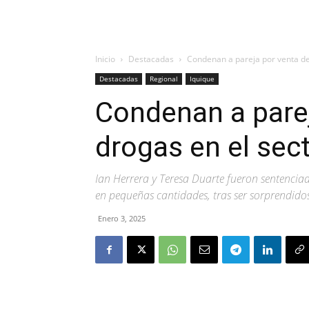
Inicio
Destacadas
Condenan a pareja por venta de 
Destacadas
Regional
Iquique
Condenan a parej
drogas en el sec
Ian Herrera y Teresa Duarte fueron sentenciad
en pequeñas cantidades, tras ser sorprendido
Enero 3, 2025