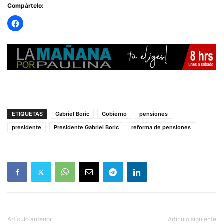
Compártelo:
— Ministerio Secretaría General de la Presidencia
(@Segpres)
January 23, 2025
ETIQUETAS
Gabriel Boric
Gobierno
pensiones
presidente
Presidente Gabriel Boric
reforma de pensiones
Artículo anterior
Artículo siguiente