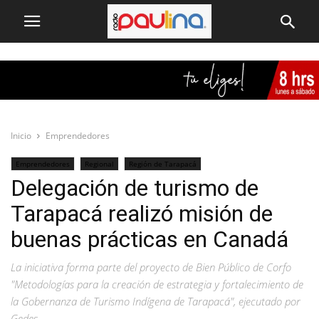
Inicio
Emprendedores
Emprendedores
Regional
Región de Tarapacá
Delegación de turismo de
Tarapacá realizó misión de
buenas prácticas en Canadá
La iniciativa forma parte del proyecto de Bien Público de Corfo
"Metodologías para la creación de estrategia y fortalecimiento de
la Gobernanza de Turismo Indígena de Tarapacá", ejecutado por
Gedes.