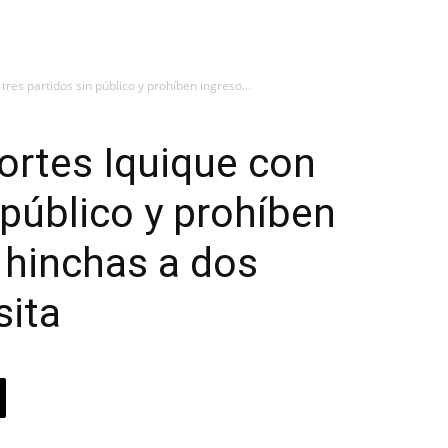
res partidos sin público y prohíben ingreso...
ortes Iquique con
 público y prohíben
 hinchas a dos
sita