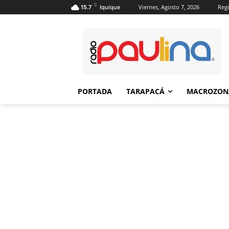
C
Viernes, Agosto 7, 2026
Regi
15.7
Iquique
PORTADA
TARAPACÁ
MACROZON