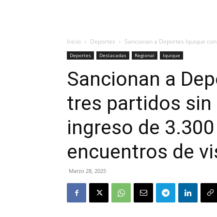
Inicio
Deportes
Sancionan a Deportes Iquique con t
Deportes
Destacadas
Regional
Iquique
Sancionan a Dep
tres partidos sin
ingreso de 3.300
encuentros de vi
Marzo 28, 2025