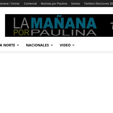
strarse / Unirse
Comercial
Noticias por Paulina
Somos
Tarifario Elecciones 2
A NORTE
NACIONALES
VIDEO