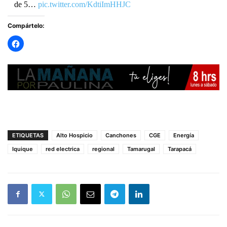
de 5…
pic.twitter.com/KdtiImHHJC
Compártelo:
— RADIO PAULINA (@radiopaulina)
April 1, 2025
ETIQUETAS
Alto Hospicio
Canchones
CGE
Energía
Iquique
red electrica
regional
Tamarugal
Tarapacá