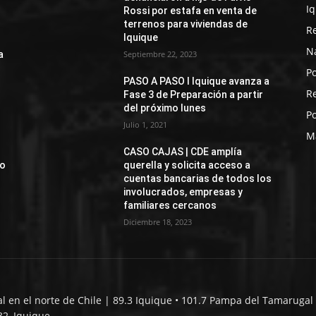
I
Rossi por estafa en venta de
terrenos para viviendas de
R
Iquique
N
a
Septiembre 22, 2023
Po
PASO A PASO I Iquique avanza a
R
Fase 3 de Preparación a partir
del próximo lunes
Po
Julio 1, 2021
M
CASO CAJAS | CDE amplía
jo
querella y solicita acceso a
cuentas bancarias de todos los
involucrados, empresas y
familiares cercanos
Diciembre 18, 2023
al en el norte de Chile | 89.3 Iquique • 101.7 Pampa del Tamarugal 
32, Iquique