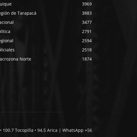
quique
3969
egión de Tarapacá
3883
acional
3477
lítica
2791
egional
2594
liciales
2518
acrozona Norte
1874
• 100.7 Tocopilla • 94.5 Arica | WhatsApp +56