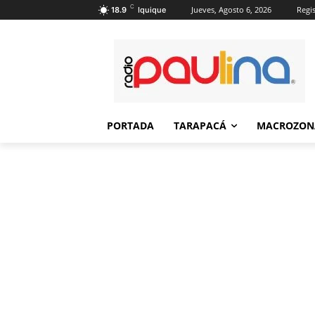
C
Jueves, Agosto 6, 2026
Regis
18.9
Iquique
PORTADA
TARAPACÁ
MACROZON