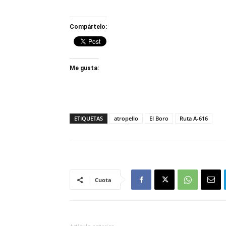
Compártelo:
Me gusta:
ETIQUETAS
atropello
El Boro
Ruta A-616
Cuota