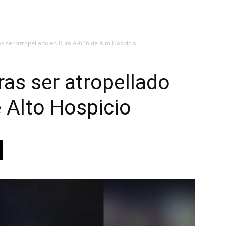
s ser atropellado en Ruta A-616 de Alto Hospicio
ras ser atropellado
 Alto Hospicio