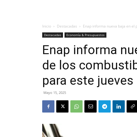
Inicio
Destacadas
Enap informa nueva baja en el p
Destacadas
Economía & Presupuestos
Enap informa nue
de los combustib
para este jueves
Mayo 15, 2025