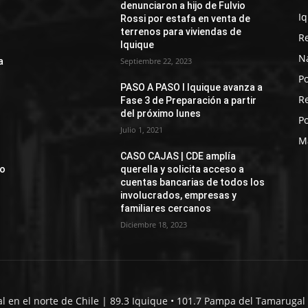
denunciaron a hijo de Fulvio
I
Rossi por estafa en venta de
terrenos para viviendas de
R
Iquique
N
a
Septiembre 22, 2023
Po
PASO A PASO I Iquique avanza a
R
Fase 3 de Preparación a partir
del próximo lunes
Po
Julio 1, 2021
M
CASO CAJAS | CDE amplía
jo
querella y solicita acceso a
cuentas bancarias de todos los
involucrados, empresas y
familiares cercanos
Diciembre 18, 2023
al en el norte de Chile | 89.3 Iquique • 101.7 Pampa del Tamarugal 