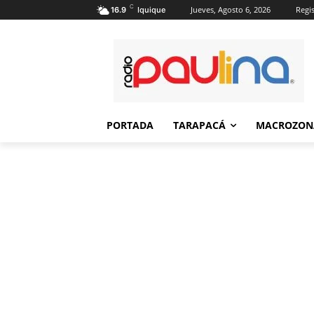
C
Jueves, Agosto 6, 2026
Regis
16.9
Iquique
PORTADA
TARAPACÁ
MACROZON