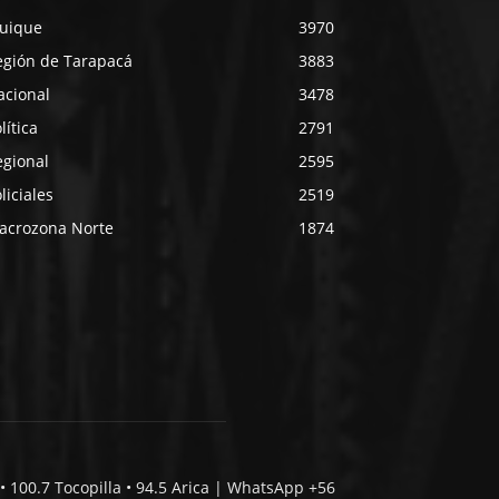
quique
3970
egión de Tarapacá
3883
acional
3478
lítica
2791
egional
2595
liciales
2519
acrozona Norte
1874
• 100.7 Tocopilla • 94.5 Arica | WhatsApp +56