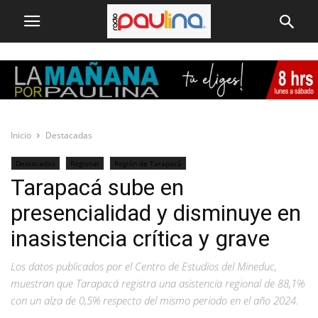
Inicio
Destacadas
Destacadas
Regional
Región de Tarapacá
Tarapacá sube en
presencialidad y disminuye en
inasistencia crítica y grave
Los datos publicados por el Centro de Estudios del Mineduc,
muestran que Tarapacá registra una asistencia regional de 88,1%
con un alza de 0,5% respecto del mismo periodo en el año 2024.