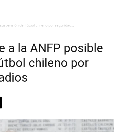
suspensión del fútbol chileno por seguridad...
e a la ANFP posible
útbol chileno por
adios