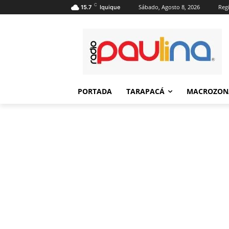
C
Sábado, Agosto 8, 2026
Regi
15.7
Iquique
PORTADA
TARAPACÁ
MACROZON