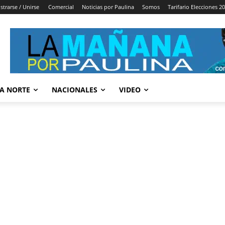
strarse / Unirse
Comercial
Noticias por Paulina
Somos
Tarifario Elecciones 2
A NORTE
NACIONALES
VIDEO