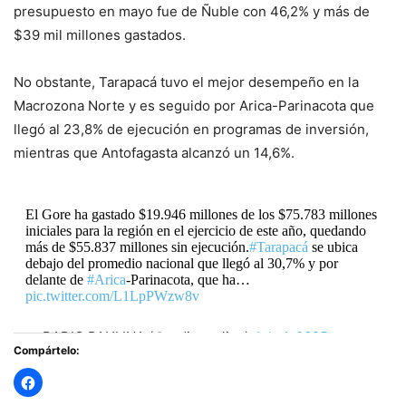
presupuesto en mayo fue de Ñuble con 46,2% y más de
$39 mil millones gastados.
No obstante, Tarapacá tuvo el mejor desempeño en la
Macrozona Norte y es seguido por Arica-Parinacota que
llegó al 23,8% de ejecución en programas de inversión,
mientras que Antofagasta alcanzó un 14,6%.
El Gore ha gastado $19.946 millones de los $75.783 millones
iniciales para la región en el ejercicio de este año, quedando
más de $55.837 millones sin ejecución.
#Tarapacá
se ubica
debajo del promedio nacional que llegó al 30,7% y por
delante de
#Arica
-Parinacota, que ha…
pic.twitter.com/L1LpPWzw8v
— RADIO PAULINA (@radiopaulina)
July 1, 2025
Compártelo: