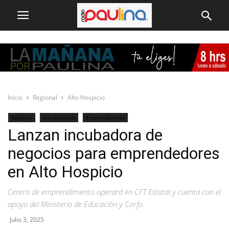
Inicio
Regional
Alto Hospicio
Regional
Alto Hospicio
Emprendedores
Lanzan incubadora de
negocios para emprendedores
en Alto Hospicio
Centro de emprendimiento operará en CFT Estatal y cuenta con el
apoyo del Ministerio de Educación y Corfo.
Julio 3, 2025